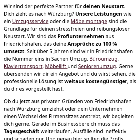
Wir sind der perfekte Partner für
deinen Neustart
.
Dich zieht es nach Würzburg?
Unsere Leistungen
wie
ein
Umzugsservice
oder die
Möbelmontage
sind die
Grundlage für deinen stressfreien und reibungslosen
Neustart.
Wir sind das
Profiunternehmen
aus
Friedrichshafen, das deine
Ansprüche zu 100 %
umsetzt
. Seit über 5 Jahren sind wir in Friedrichshafen
die Nummer eins in Sachen Umzug,
Büroumzug
,
Klaviertransport
,
Möbellift
und
Seniorenumzug
.
Gerne
übersenden wir dir ein Angebot und du wirst sehen, die
professionelle Lösung ist
weitaus kostengünstiger
, als
du dir es vorgestellt hast.
Ob du jetzt aus privaten Gründen von Friedrichshafen
nach Würzburg umziehst oder dein Unternehmen
einen Wechsel des Firmensitzes anstrebt, wir begleiten
dich gerne. Gerade im Businessbereich muss das
Tagesgeschäft
weiterlaufen, Ausfälle sind ineffektiv
und schaden nur. Und genau hier sollten die Profis