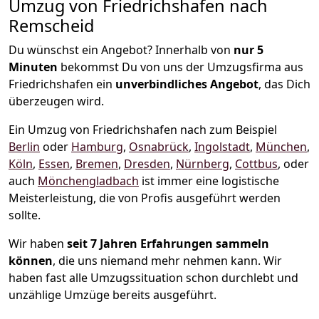
Umzug von Friedrichshafen nach
Remscheid
Du wünschst ein Angebot? Innerhalb von
nur 5
Minuten
bekommst Du von uns der Umzugsfirma aus
Friedrichshafen ein
unverbindliches Angebot
, das Dich
überzeugen wird.
Ein Umzug von Friedrichshafen nach zum Beispiel
Berlin
oder
Hamburg
,
Osnabrück
,
Ingolstadt
,
München
,
Köln
,
Essen
,
Bremen
,
Dresden
,
Nürnberg
,
Cottbus
, oder
auch
Mönchen­gladbach
ist immer eine logistische
Meisterleistung, die von Profis ausgeführt werden
sollte.
Wir haben
seit
7 Jahren Erfahrungen sammeln
können
, die uns niemand mehr nehmen kann. Wir
haben fast alle Umzugssituation schon durchlebt und
unzählige Umzüge bereits ausgeführt.