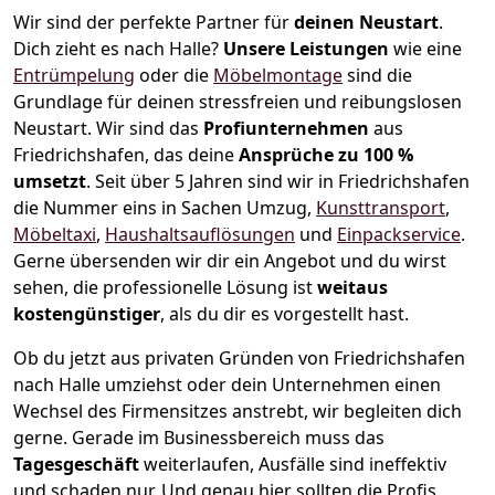
Wir sind der perfekte Partner für
deinen Neustart
.
Dich zieht es nach Halle?
Unsere Leistungen
wie eine
Entrümpelung
oder die
Möbelmontage
sind die
Grundlage für deinen stressfreien und reibungslosen
Neustart.
Wir sind das
Profiunternehmen
aus
Friedrichshafen, das deine
Ansprüche zu 100 %
umsetzt
. Seit über 5 Jahren sind wir in Friedrichshafen
die Nummer eins in Sachen Umzug,
Kunsttransport
,
Möbeltaxi
,
Haushaltsauflösungen
und
Einpackservice
.
Gerne übersenden wir dir ein Angebot und du wirst
sehen, die professionelle Lösung ist
weitaus
kostengünstiger
, als du dir es vorgestellt hast.
Ob du jetzt aus privaten Gründen von Friedrichshafen
nach Halle umziehst oder dein Unternehmen einen
Wechsel des Firmensitzes anstrebt, wir begleiten dich
gerne. Gerade im Businessbereich muss das
Tagesgeschäft
weiterlaufen, Ausfälle sind ineffektiv
und schaden nur. Und genau hier sollten die Profis